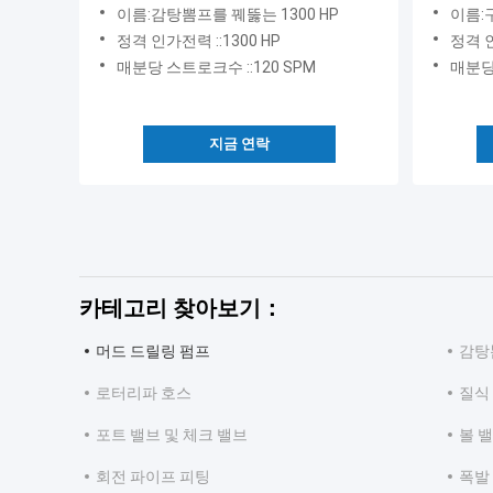
이름:감탕뽐프를 꿰뚫는 1300 HP
이름:
정격 인가전력 ::1300 HP
정격 인
매분당 스트로크수 ::120 SPM
매분당 
지금 연락
카테고리 찾아보기：
머드 드릴링 펌프
감탕
로터리파 호스
질식
포트 밸브 및 체크 밸브
볼 밸
회전 파이프 피팅
폭발