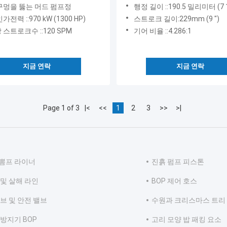
프를 펌핑합니다
구멍을 뚫는 머드 펌프정
행정 길이 ::190.5 밀리미터 (7 1
가전력 ::970 kW (1300 HP)
스트로크 길이:229mm (9 ")
스트로크수 ::120 SPM
기어 비율 ::4.286:1
지금 연락
지금 연락
Page 1 of 3
|<
<<
1
2
3
>>
>|
뽐프 라이너
진흙 펌프 피스톤
 및 살해 라인
BOP 제어 호스
브 및 안전 밸브
수원과 크리스마스 트리
 방지기 BOP
고리 모양 밥 패킹 요소