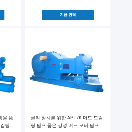
지금 연락
멍을 뚫
굴착 장치를 위한 API 7K 머드 드릴
i 감탕뽐
링 펌프 좋은 강성 머드 모터 펌프