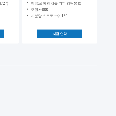
/2 ")
이름:굴착 장치를 위한 감탕뽐프
모델:F-800
매분당 스트로크수:150
지금 연락