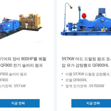
기어와 장비 800HP를 꿰뚫
597KW 머드 드릴링 펌프 
 QF800 전기 슬러리 펌프
압 유가 감탕뽐프 QF800HL
QF800 슬러리 펌프
이름:597KW 드릴링 감탕뽐프
F800
모델:QF800HL
가전력 ::597 kW
정격 인가전력 ::597000W
지금 연락
지금 연락