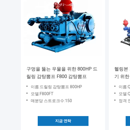
구멍을 뚫는 우물을 위한 800HP 드
헬링본 
릴링 감탕뽐프 F800 감탕뽐프
기 위한
이름:드릴링 감탕뽐프 800HP
이름:
모델:F800FT
모델:Q
매분당 스트로크수:150
정격 인
지금 연락