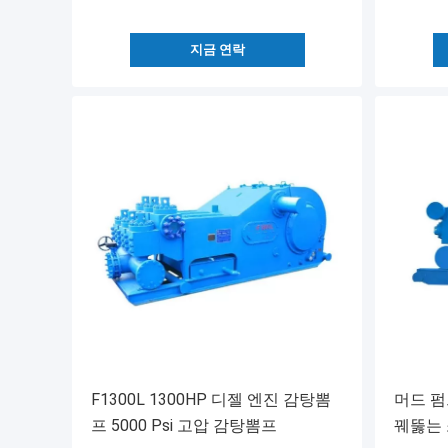
지금 연락
F1300L 1300HP 디젤 엔진 감탕뽐
머드 펌
프 5000 Psi 고압 감탕뽐프
꿰뚫는 