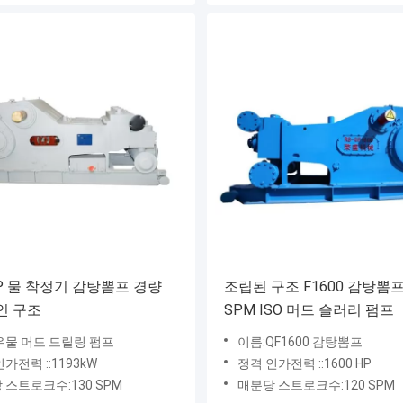
HP 물 착정기 감탕뽐프 경량
조립된 구조 F1600 감탕뽐프 
인 구조
SPM ISO 머드 슬러리 펌프
우물 머드 드릴링 펌프
이름:QF1600 감탕뽐프
가전력 ::1193kW
정격 인가전력 ::1600 HP
 스트로크수:130 SPM
매분당 스트로크수:120 SPM