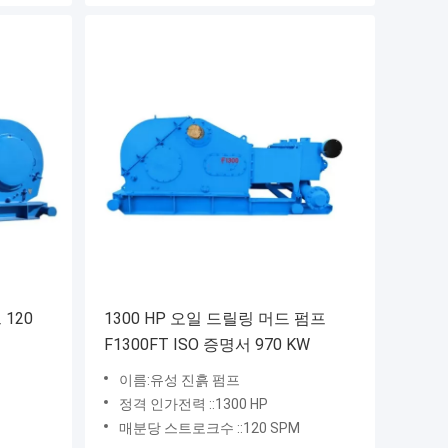
120
1300 HP 오일 드릴링 머드 펌프
F1300FT ISO 증명서 970 KW
이름:유성 진흙 펌프
정격 인가전력 ::1300 HP
매분당 스트로크수 ::120 SPM