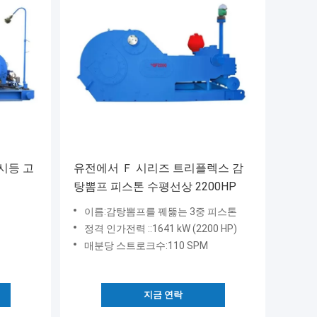
표시등 고
유전에서 Ｆ 시리즈 트리플렉스 감
탕뽐프 피스톤 수평선상 2200HP
이름:감탕뽐프를 꿰뚫는 3중 피스톤
정격 인가전력 ::1641 kW (2200 HP)
매분당 스트로크수:110 SPM
지금 연락