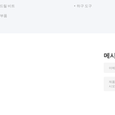
 드릴 비트
하구 도구
 부품
메