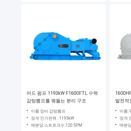
머드 펌프 1193kW F1600FTL 수력
1600
감탕뽐프를 꿰뚫는 분리 구조
발전적
이름:장비 감탕뽐프
이름:
정격 인가전력 ::1193kW
정격 인
매분당 스트로크수:120 SPM
매분당