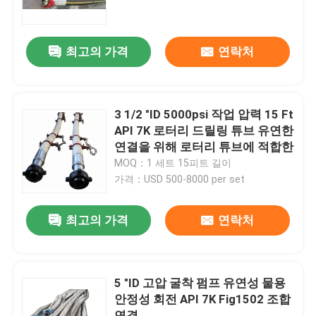
공장 투어
최고의 가격
연락처
품질 관리
3 1/2 "ID 5000psi 작업 압력 15 Ft
연락처
API 7K 로터리 드릴링 튜브 유연한
연결을 위해 로터리 튜브에 적합한
MOQ：1 세트 15피트 길이
뉴스
가격：USD 500-8000 per set
모든 케이스
최고의 가격
연락처
머드 드릴링 펌프
5 "ID 고압 굴착 펌프 유연성 물용
안정성 회전 API 7K Fig1502 조합
감탕뽐프 라이너
연결