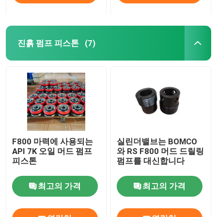
진흙 펌프 피스톤
(7)
F800 마력에 사용되는
실린더밸브는 BOMCO
API 7K 오일 머드 펌프
와 RS F800 머드 드릴링
피스톤
펌프를 대신합니다
최고의 가격
최고의 가격