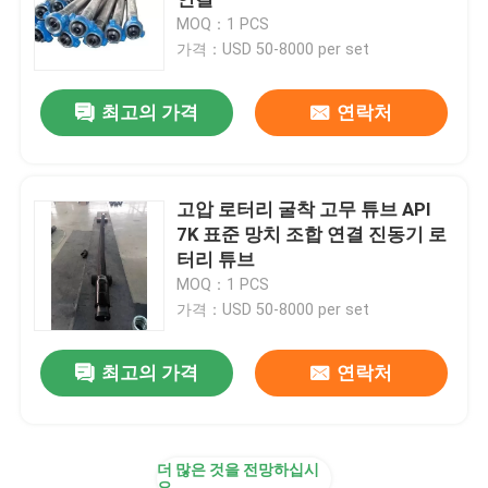
MOQ：1 PCS
가격：USD 50-8000 per set
진흙 펌프 피스톤
최고의 가격
연락처
로터리파 호스
질식 및 살해 라인
고압 로터리 굴착 고무 튜브 API
7K 표준 망치 조합 연결 진동기 로
터리 튜브
BOP 제어 호스
MOQ：1 PCS
가격：USD 50-8000 per set
포트 밸브 및 체크 밸브
최고의 가격
연락처
볼 밸브 및 안전 밸브
수원과 크리스마스 트리
더 많은 것을 전망하십시
오