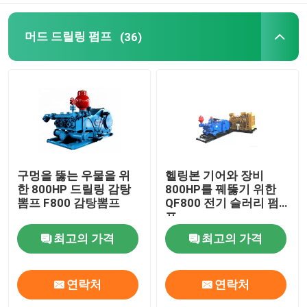
리그 부품
머드 드릴링 펌프
(36)
구멍을 뚫는 우물을 위
헬링본 기어와 장비
한 800HP 드릴링 감탕
800HP를 꿰뚫기 위한
뽐프 F800 감탕뽐프
QF800 전기 슬러리 펌
프
최고의 가격
최고의 가격
연락처
연락처