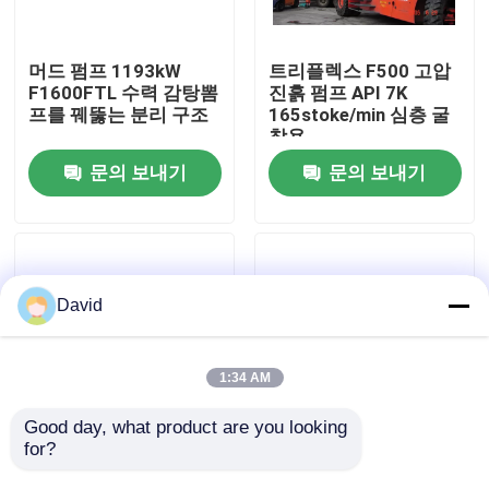
공장 투어
머드 펌프 1193kW
트리플렉스 F500 고압
F1600FTL 수력 감탕뽐
진흙 펌프 API 7K
프를 꿰뚫는 분리 구조
165stoke/min 심층 굴
품질 관리
착용
문의 보내기
문의 보내기
연락처
뉴스
David
모든 케이스
1:34 AM
머드 드릴링 펌프
Good day, what product are you looking 
for?
373 KW W-447 오일 리
597KW 머드 드릴링 펌
그 머드 펌프 대용량 왕
프 표시등 고압 유가 감
감탕뽐프 라이너