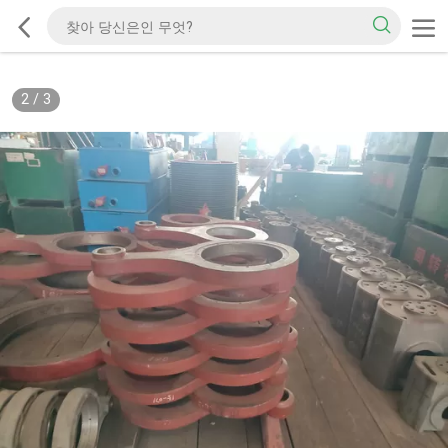
2
/
3